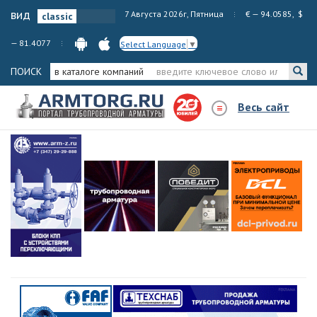
вид
7 Августа 2026г, Пятница
€ — 94.0585, $
— 81.4077
Select Language
▼
ПОИСК
в каталоге компаний
Весь сайт