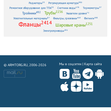
33
369
Радиаторы
Регулирующая арматура
53
176
57
Ремонтное оборудование для ТПА
Счетчики воды
Термометры
1156
Трубы
492
Тройники
72
Указатели уровня
67
410
206
Уплотнительные материалы
Фильтры, грязевики
Фитинги
2414
Фланцы
1251
Шаровые краны
261
Электроприводы
Мы в соцсетях |
Карта сайта
© ARMTORG.RU, 2006-2026