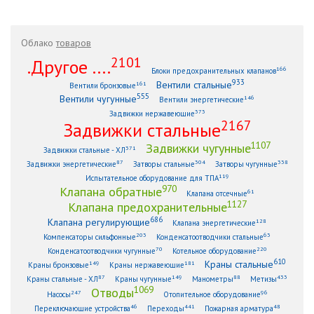
Облако
товаров
2101
.Другое ....
166
Блоки предохранительных клапанов
933
Вентили стальные
161
Вентили бронзовые
555
Вентили чугунные
146
Вентили энергетические
373
Задвижки нержавеющие
2167
Задвижки стальные
1107
Задвижки чугунные
371
Задвижки стальные - ХЛ
87
304
338
Задвижки энергетические
Затворы стальные
Затворы чугунные
119
Испытательное оборудование для ТПА
970
Клапана обратные
61
Клапана отсечные
1127
Клапана предохранительные
686
Клапана регулирующие
128
Клапана энергетические
203
63
Компенсаторы сильфонные
Конденсатоотводчики стальные
70
220
Конденсатоотводчики чугунные
Котельное оборудование
610
Краны стальные
149
181
Краны бронзовые
Краны нержавеющие
87
149
88
433
Краны стальные - ХЛ
Краны чугунные
Манометры
Метизы
1069
Отводы
247
96
Насосы
Отопительное оборудование
46
441
48
Переключающие устройства
Переходы
Пожарная арматура