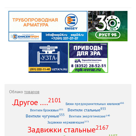
Облако
товаров
2101
.Другое ....
166
Блоки предохранительных клапанов
933
Вентили стальные
161
Вентили бронзовые
555
Вентили чугунные
146
Вентили энергетические
373
Задвижки нержавеющие
2167
Задвижки стальные
1107