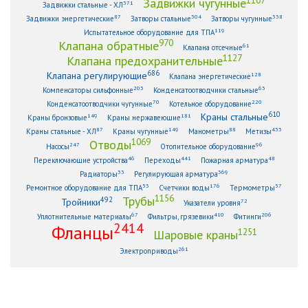
Задвижки чугунные
371
Задвижки стальные - ХЛ
87
304
338
Задвижки энергетические
Затворы стальные
Затворы чугунные
119
Испытательное оборудование для ТПА
970
Клапана обратные
61
Клапана отсечные
1127
Клапана предохранительные
686
Клапана регулирующие
128
Клапана энергетические
203
63
Компенсаторы сильфонные
Конденсатоотводчики стальные
70
220
Конденсатоотводчики чугунные
Котельное оборудование
610
Краны стальные
149
181
Краны бронзовые
Краны нержавеющие
87
149
88
433
Краны стальные - ХЛ
Краны чугунные
Манометры
Метизы
1069
Отводы
247
96
Насосы
Отопительное оборудование
46
441
48
Переключающие устройства
Переходы
Пожарная арматура
33
369
Радиаторы
Регулирующая арматура
53
176
57
Ремонтное оборудование для ТПА
Счетчики воды
Термометры
1156
Трубы
492
Тройники
72
Указатели уровня
67
410
206
Уплотнительные материалы
Фильтры, грязевики
Фитинги
2414
Фланцы
1251
Шаровые краны
261
Электроприводы