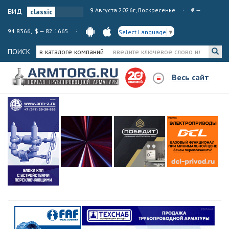
вид
9 Августа 2026г, Воскресенье
€ —
94.8366, $ — 82.1665
Select Language
▼
ПОИСК
в каталоге компаний
Весь сайт