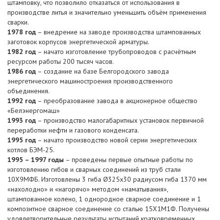
штамповку, что позволило отказаться от использования в
производстве литья и значительно уменьшить объём применения
сварки.
1978 год
– внедрение на заводе производства штампованных
заготовок корпусов энергетической арматуры.
1982 год
– начато изготовление трубопроводов с расчётным
ресурсом работы 200 тысяч часов.
1986 год
– создание на базе Белгородского завода
энергетического машиностроения производственного
объединения.
1992 год
– преобразование завода в акционерное общество
«Белэнергомаш»
1993 год
– производство малогабаритных установок первичной
переработки нефти и газового конденсата.
1995 год
– начато производство новой серии энергетических
котлов БЭМ-25.
1995 – 1997 годы
– проведены первые опытные работы по
изготовлению гибов и сварных соединений из труб стали
10Х9МФБ. Изготовлены 3 гиба Ø325х30 радиусом гиба 1370 мм
«нахолодно» и «нагорячо» методом «наматывания»,
штампованное колено, 1 однородное сварное соединение и 1
композитное сварное соединение со сталью 15Х1М1Ф. Получены
удовлетворительные результаты испытаний кратковременных