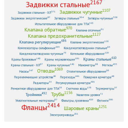
2167
Задвижки стальные
1107
Задвижки чугунные
371
Задвижки стальные - ХЛ
87
304
338
Задвижки энергетические
Затворы стальные
Затворы чугунные
119
Испытательное оборудование для ТПА
970
Клапана обратные
61
Клапана отсечные
1127
Клапана предохранительные
686
Клапана регулирующие
128
Клапана энергетические
203
63
Компенсаторы сильфонные
Конденсатоотводчики стальные
70
220
Конденсатоотводчики чугунные
Котельное оборудование
610
Краны стальные
149
181
Краны бронзовые
Краны нержавеющие
87
149
88
433
Краны стальные - ХЛ
Краны чугунные
Манометры
Метизы
1069
Отводы
247
96
Насосы
Отопительное оборудование
46
441
48
Переключающие устройства
Переходы
Пожарная арматура
33
369
Радиаторы
Регулирующая арматура
53
176
57
Ремонтное оборудование для ТПА
Счетчики воды
Термометры
1156
Трубы
492
Тройники
72
Указатели уровня
67
410
206
Уплотнительные материалы
Фильтры, грязевики
Фитинги
2414
Фланцы
1251
Шаровые краны
261
Электроприводы