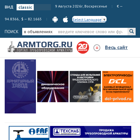
вид
9 Августа 2026г, Воскресенье
€ —
94.8366, $ — 82.1665
Select Language
▼
ПОИСК
в объявлениях
Весь сайт