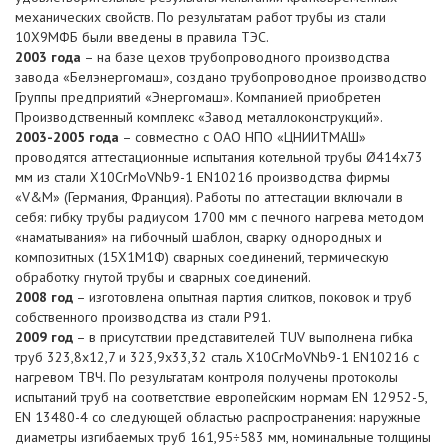
механических свойств. По результатам работ трубы из стали
10Х9МФБ были введены в правила ТЭС.
2003 года
– на базе цехов трубопроводного производства
завода «Белэнергомаш», создано трубопроводное производство
Группы предприятий «Энергомаш». Компанией приобретен
Производственный комплекс «Завод металлоконструкций».
2003-2005 года
– совместно с ОАО НПО «ЦНИИТМАШ»
проводятся аттестационные испытания котельной трубы Ø414х73
мм из стали X10CrMoVNb9-1 EN10216 производства фирмы
«V&M» (Германия, Франция). Работы по аттестации включали в
себя: гибку трубы радиусом 1700 мм с печного нагрева методом
«наматывания» на гибочный шаблон, сварку однородных и
композитных (15Х1М1Ф) сварных соединений, термическую
обработку гнутой трубы и сварных соединений.
2008 год
– изготовлена опытная партия слитков, поковок и труб
собственного производства из стали Р91.
2009 год
– в присутствии представителей TUV выполнена гибка
труб 323,8х12,7 и 323,9х33,32 сталь X10CrMoVNb9-1 EN10216 с
нагревом ТВЧ. По результатам контроля получены протоколы
испытаний труб на соответствие европейским нормам EN 12952-5,
EN 13480-4 со следующей областью распространения: наружные
диаметры изгибаемых труб 161,95÷583 мм, номинальные толщины