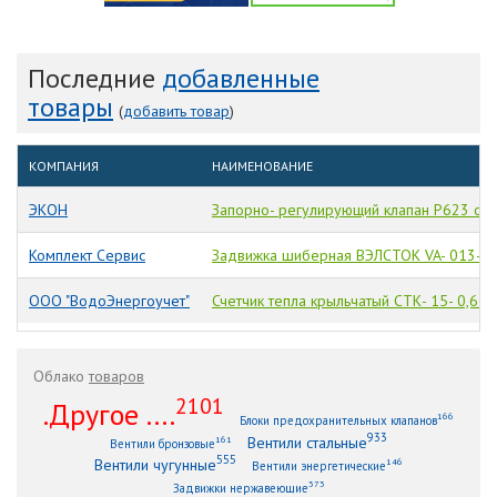
Последние
добавленные
товары
(
добавить товар
)
КОМПАНИЯ
НАИМЕНОВАНИЕ
ЭКОН
Запорно- регулирующий клапан Р623 с 3
Комплект Сервис
Задвижка шиберная ВЭЛСТОК VA- 013- 0
ООО "ВодоЭнергоучет"
Счетчик тепла крыльчатый СТК- 15- 0,6 M
Облако
товаров
2101
.Другое ....
166
Блоки предохранительных клапанов
933
Вентили стальные
161
Вентили бронзовые
555
Вентили чугунные
146
Вентили энергетические
373
Задвижки нержавеющие