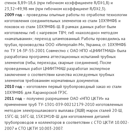
стенок 8,89÷18,6 (при гибочном коэффициенте R/D≥1,8) и
23,32÷49,98 мм (при гибочном коэффициент R/D≥2,3).
2009 год
– проведены опытные работы по отработке технологии
изготовления соединительных элементов из стали 10Х9МФБ и
поковок из стали 10Х9МФБ-Ш. В рамках данных работ были
изготовлены: гиб с нагревом ТВЧ; гиб «нахолодно» методом
«наматывания»; переход штампованный. Работы проводились на
трубах, производства ООО «Интерпайп-М», Украина, ст. 10Х9МФБ
по ТУ 14-3Р-55-2001 Совместно с ОАО НПО «ЦНИИТМАШ» была
разработана программа аттестационных испытаний трубных
элементов (гибы, переходы, сварные соединения). После
проведенных работ ЦНИИТМАШ разработал экспертное
заключение о соответствии качества исследуемых трубных
элементов требованиям нормативных документов.
2010 год
– изготовлен первый трубопроводный заказ из стали
10Х9МФБ для Харанорской ГРЭС.
2011 год
– получено разрешение ОАО «НПО ЦКТИ» на
применение труб ТУ-1301-039-00212179-2010 изготовленных
методом электрошлакового выплава (ЭШВ) марок сталей 20-Ш,
15ГС-Ш, 16ГС-Ш, 15Х1М1Ф-Ш для изготовления деталей
трубопроводов и коллекторов в соответствии с СТО ЦКТИ 10.002-
2007 и СТО ЦКТИ 10.003-2007.