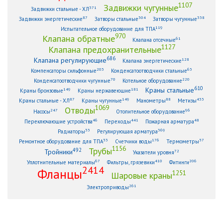
1107
Задвижки чугунные
371
Задвижки стальные - ХЛ
87
304
338
Задвижки энергетические
Затворы стальные
Затворы чугунные
119
Испытательное оборудование для ТПА
970
Клапана обратные
61
Клапана отсечные
1127
Клапана предохранительные
686
Клапана регулирующие
128
Клапана энергетические
203
63
Компенсаторы сильфонные
Конденсатоотводчики стальные
70
220
Конденсатоотводчики чугунные
Котельное оборудование
610
Краны стальные
149
181
Краны бронзовые
Краны нержавеющие
87
149
88
433
Краны стальные - ХЛ
Краны чугунные
Манометры
Метизы
1069
Отводы
247
96
Насосы
Отопительное оборудование
46
441
48
Переключающие устройства
Переходы
Пожарная арматура
33
369
Радиаторы
Регулирующая арматура
53
176
57
Ремонтное оборудование для ТПА
Счетчики воды
Термометры
1156
Трубы
492
Тройники
72
Указатели уровня
67
410
206
Уплотнительные материалы
Фильтры, грязевики
Фитинги
2414
Фланцы
1251
Шаровые краны
261
Электроприводы