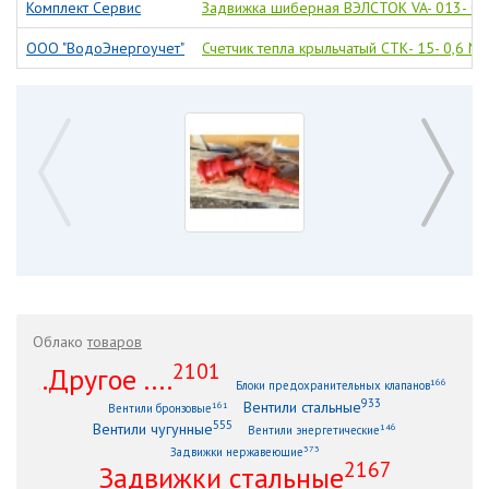
Комплект Сервис
Задвижка шиберная ВЭЛСТОК VA- 013- 01
ООО "ВодоЭнергоучет"
Счетчик тепла крыльчатый СТК- 15- 0,6 M-
Облако
товаров
2101
.Другое ....
166
Блоки предохранительных клапанов
933
Вентили стальные
161
Вентили бронзовые
555
Вентили чугунные
146
Вентили энергетические
373
Задвижки нержавеющие
2167
Задвижки стальные