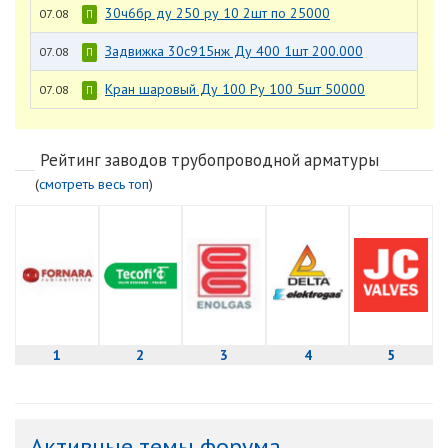
30ч6бр ду 250 ру 10 2шт по 25000
07.08
П
Задвижка 30с915нж Ду 400 1шт 200.000
07.08
П
Кран шаровый Ду 100 Ру 100 5шт 50000
07.08
П
Рейтинг заводов трубопроводной арматуры
(
смотреть весь топ
)
1
2
3
4
5
Активные темы форума