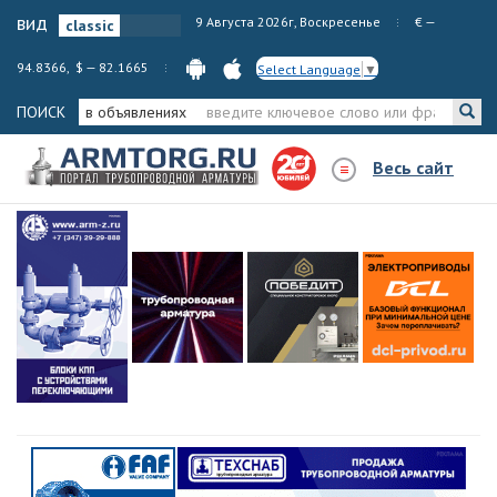
вид
9 Августа 2026г, Воскресенье
€ —
94.8366, $ — 82.1665
Select Language
▼
ПОИСК
в объявлениях
Весь сайт