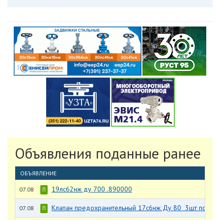
Объявления поданные ранее
ОБЪЯВЛЕНИЕ
19лс62нж ду 700 .890000
07.08
П
Клапан предохранительный 17с6нж Ду 80 3шт по 28
07.08
П