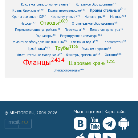
70
220
Конденсатоотводчики чугунные
Котельное оборудование
610
Краны стальные
149
181
Краны бронзовые
Краны нержавеющие
87
149
88
433
Краны стальные - ХЛ
Краны чугунные
Манометры
Метизы
1069
Отводы
247
96
Насосы
Отопительное оборудование
46
441
48
Переключающие устройства
Переходы
Пожарная арматура
33
369
Радиаторы
Регулирующая арматура
53
176
57
Ремонтное оборудование для ТПА
Счетчики воды
Термометры
1156
Трубы
492
Тройники
72
Указатели уровня
67
410
206
Уплотнительные материалы
Фильтры, грязевики
Фитинги
2414
Фланцы
1251
Шаровые краны
261
Электроприводы
Мы в соцсетях |
Карта сайта
© ARMTORG.RU, 2006-2026