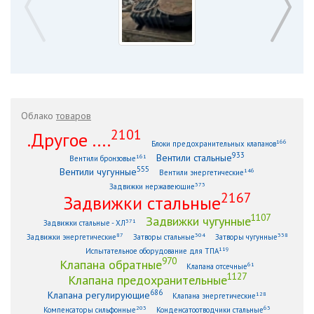
Облако
товаров
2101
.Другое ....
166
Блоки предохранительных клапанов
933
Вентили стальные
161
Вентили бронзовые
555
Вентили чугунные
146
Вентили энергетические
373
Задвижки нержавеющие
2167
Задвижки стальные
1107
Задвижки чугунные
371
Задвижки стальные - ХЛ
87
304
338
Задвижки энергетические
Затворы стальные
Затворы чугунные
119
Испытательное оборудование для ТПА
970
Клапана обратные
61
Клапана отсечные
1127
Клапана предохранительные
686
Клапана регулирующие
128
Клапана энергетические
203
63
Компенсаторы сильфонные
Конденсатоотводчики стальные