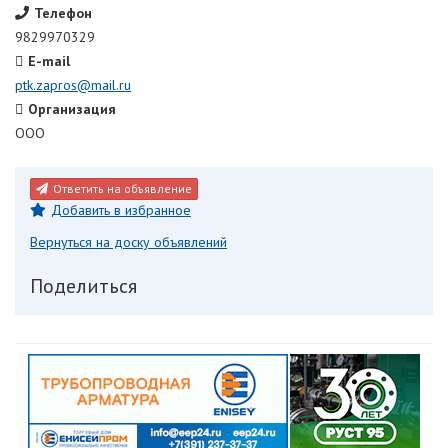
Телефон
9829970329
E-mail
ptk.zapros@mail.ru
Организация
ООО
Ответить на объявление
Добавить в избранное
Вернуться на доску объявлений
Поделиться