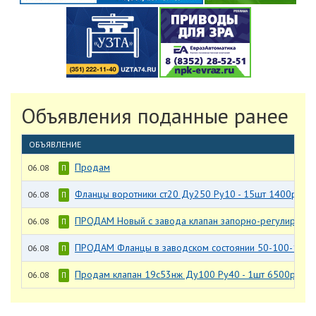
Объявления поданные ранее
ОБЪЯВЛЕНИЕ
Продам
06.08
П
Фланцы воротники ст20 Ду250 Ру10 - 15шт 1400р/шт.
06.08
П
ПРОДАМ Новый с завода клапан запорно-регулирующий
06.08
П
ПРОДАМ Фланцы в заводском состоянии 50-100-11-J-
06.08
П
Продам клапан 19с53нж Ду100 Ру40 - 1шт 6500р
06.08
П