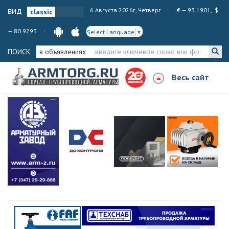
вид
6 Августа 2026г, Четверг
€ — 93.1901, $
— 80.9293
Select Language
▼
ПОИСК
в объявлениях
Весь сайт