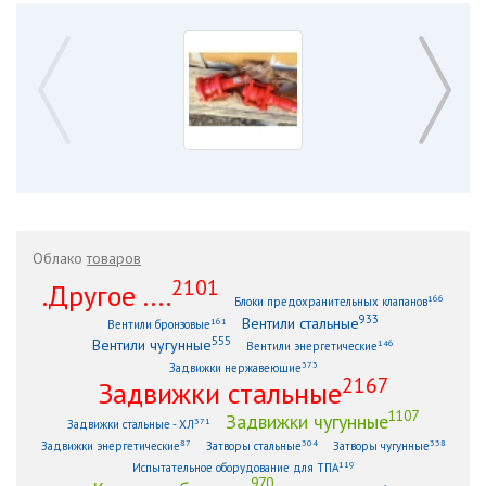
Облако
товаров
2101
.Другое ....
166
Блоки предохранительных клапанов
933
Вентили стальные
161
Вентили бронзовые
555
Вентили чугунные
146
Вентили энергетические
373
Задвижки нержавеющие
2167
Задвижки стальные
1107
Задвижки чугунные
371
Задвижки стальные - ХЛ
87
304
338
Задвижки энергетические
Затворы стальные
Затворы чугунные
119
Испытательное оборудование для ТПА
970