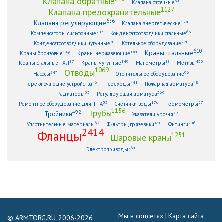
Клапана обратные
61
Клапана отсечные
1127
Клапана предохранительные
686
Клапана регулирующие
128
Клапана энергетические
203
63
Компенсаторы сильфонные
Конденсатоотводчики стальные
70
220
Конденсатоотводчики чугунные
Котельное оборудование
610
Краны стальные
149
181
Краны бронзовые
Краны нержавеющие
87
149
88
433
Краны стальные - ХЛ
Краны чугунные
Манометры
Метизы
1069
Отводы
247
96
Насосы
Отопительное оборудование
46
441
48
Переключающие устройства
Переходы
Пожарная арматура
33
369
Радиаторы
Регулирующая арматура
53
176
57
Ремонтное оборудование для ТПА
Счетчики воды
Термометры
1156
Трубы
492
Тройники
72
Указатели уровня
67
410
206
Уплотнительные материалы
Фильтры, грязевики
Фитинги
2414
Фланцы
1251
Шаровые краны
261
Электроприводы
Мы в соцсетях |
Карта сайта
© ARMTORG.RU, 2006-2026