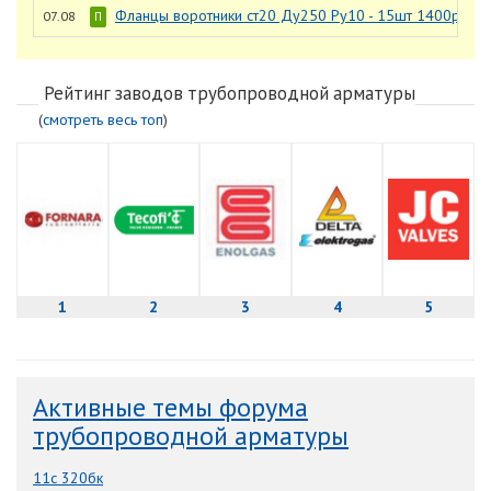
Фланцы воротники ст20 Ду250 Ру10 - 15шт 1400р/шт.
07.08
П
Рейтинг заводов трубопроводной арматуры
(
смотреть весь топ
)
1
2
3
4
5
Активные темы форума
трубопроводной арматуры
11с 320бк