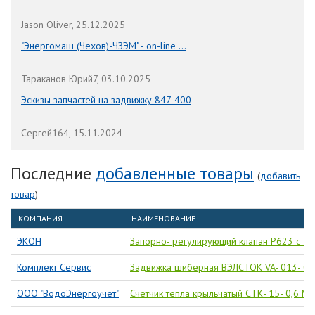
Jason Oliver, 25.12.2025
"Энергомаш (Чехов)-ЧЗЭМ" - on-line ...
Тараканов Юрий7, 03.10.2025
Эскизы запчастей на задвижку 847-400
Сергей164, 15.11.2024
Последние
добавленные товары
(
добавить
товар
)
КОМПАНИЯ
НАИМЕНОВАНИЕ
ЭКОН
Запорно- регулирующий клапан Р623 с 3-
Комплект Сервис
Задвижка шиберная ВЭЛСТОК VA- 013- 01
ООО "ВодоЭнергоучет"
Счетчик тепла крыльчатый СТК- 15- 0,6 M-