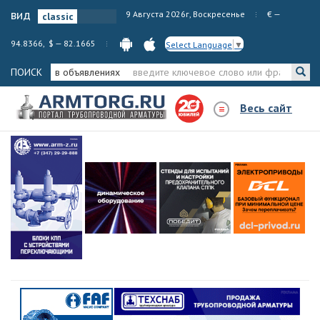
вид
9 Августа 2026г, Воскресенье
€ —
94.8366, $ — 82.1665
Select Language
▼
ПОИСК
в объявлениях
Весь сайт